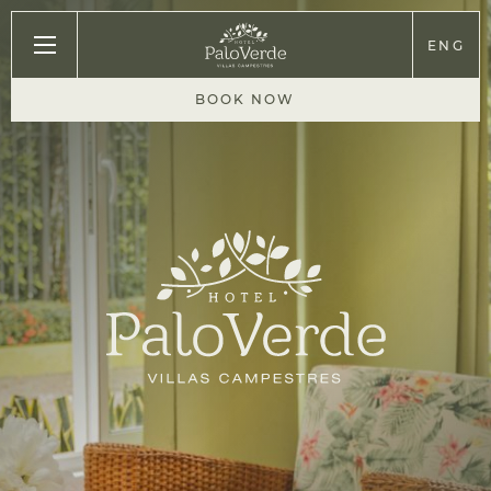
Sección
ENG
De
BOOK NOW
Introducción.
¡Avanzar!